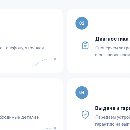
02
Диагностика 
по телефону, уточняем
Проверяем устро
и согласовываем
04
Выдача и гар
обходимые детали и
Передаём устро
гарантию на вып