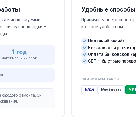
 работы
Удобные способы
нта и используемые
Принимаем все распростр
 возникнут неполадки —
который удобен вам.
ядке.
Наличный расчёт
Безналичный расчёт д
1 год
Оплата банковской ка
максимальный срок
СБП — быстрые перев
от
ПРИНИМАЕМ КАРТЫ
VISA
МИ
Mastercard
е каждого ремонта. Он
уживания.