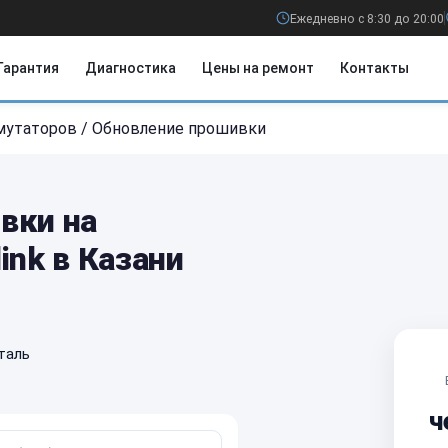
Ежедневно с 8:30 до 20:00
Гарантия
Диагностика
Цены на ремонт
Контакты
мутаторов
/
Обновление прошивки
вки на
ink в Казани
таль
ч