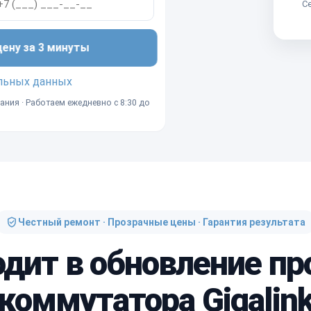
Се
ну за 3 минуты
льных данных
ания · Работаем ежедневно с 8:30 до
Честный ремонт · Прозрачные цены · Гарантия результата
одит в обновление п
коммутатора Gigalin