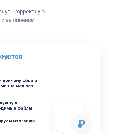
рнуть корректную
 и выполняем
суется
 причину сбоя и
именно мешает
 нужную
ходимые файлы
₽
ируем итоговую