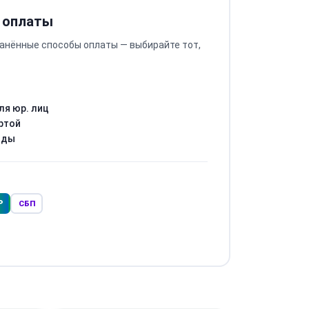
 оплаты
анённые способы оплаты — выбирайте тот,
ля юр. лиц
ртой
оды
Р
СБП